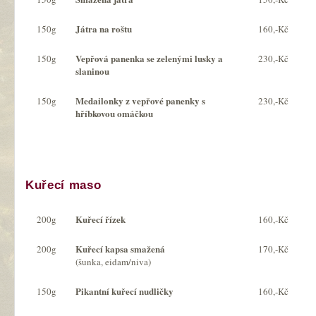
Játra na roštu
150g
160,-Kč
Vepřová panenka se zelenými lusky a
150g
230,-Kč
slaninou
Medailonky z vepřové panenky s
150g
230,-Kč
hříbkovou omáčkou
Kuřecí maso
Kuřecí řízek
200g
160,-Kč
Kuřecí kapsa smažená
200g
170,-Kč
(šunka, eidam/niva)
Pikantní kuřecí nudličky
150g
160,-Kč