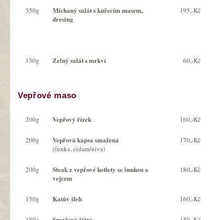
Míchaný salát s kuřecím masem,
350g
195,-Kč
dresing
Zelný salát s mrkví
150g
60,-Kč
Vepřové maso
Vepřový řízek
200g
160,-Kč
Vepřová kapsa smažená
200g
170,-Kč
(šunka, eidam/niva)
Steak z vepřové kotlety se šunkou a
200g
180,-Kč
vejcem
Katův šleh
150g
160,-Kč
Smažená játra
150g
150,-Kč