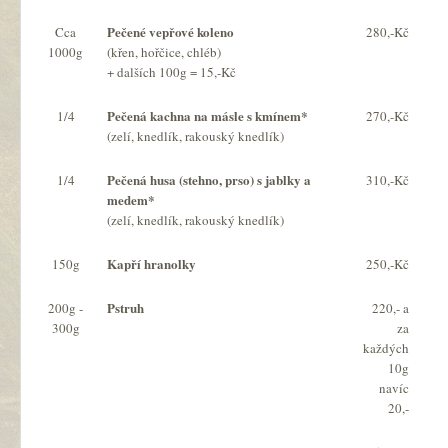
Pečené vepřové koleno
Cca
280,-Kč
1000g
(křen, hořčice, chléb)
+ dalších 100g = 15,-Kč
Pečená kachna na másle s kmínem*
1/4
270,-Kč
(zelí, knedlík, rakouský knedlík)
Pečená husa (stehno, prso) s jablky a
1/4
310,-Kč
medem*
(zelí, knedlík, rakouský knedlík)
Kapří hranolky
150g
250,-Kč
Pstruh
200g -
220,- a
300g
za
každých
10g
navíc
20,-