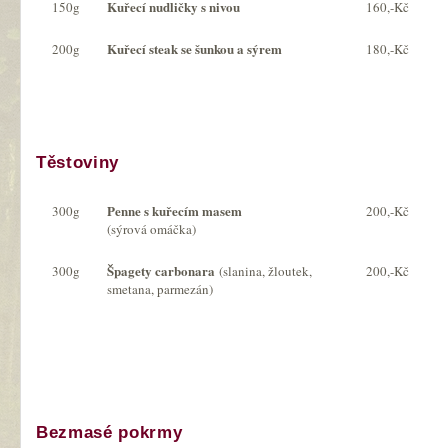
Kuřecí nudličky s nivou
150g
160,-Kč
Kuřecí steak se šunkou a sýrem
200g
180,-Kč
Těstoviny
Penne s kuřecím masem
300g
200,-Kč
(sýrová omáčka)
Špagety carbonara
300g
(slanina, žloutek,
200,-Kč
smetana, parmezán)
Bezmasé pokrmy