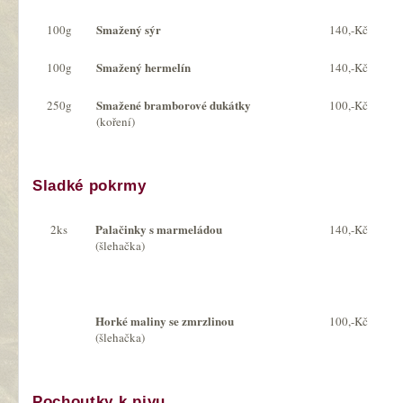
Smažený sýr
100g
140,-Kč
Smažený hermelín
100g
140,-Kč
Smažené bramborové dukátky
250g
100,-Kč
(koření)
Sladké pokrmy
Palačinky s marmeládou
2ks
140,-Kč
(šlehačka)
Horké maliny se zmrzlinou
100,-Kč
(šlehačka)
Pochoutky k pivu