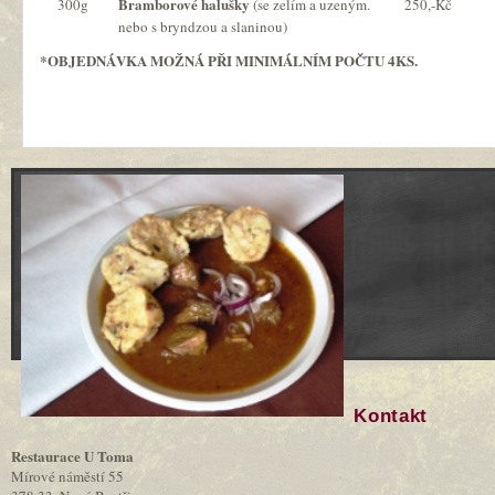
Bramborové halušky
300g
(se zelím a uzeným.
250,-Kč
nebo s bryndzou a slaninou)
*OBJEDNÁVKA MOŽNÁ PŘI MINIMÁLNÍM POČTU 4KS.
Kontakt
Restaurace U Toma
Mírové náměstí 55