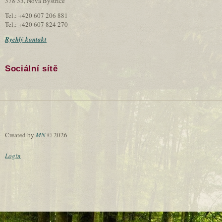
378 33, Nová Bystřice
Tel.: +420 607 206 881
Tel.: +420 607 824 270
Rychlý kontakt
Sociální sítě
Created by
MN
© 2026
Login