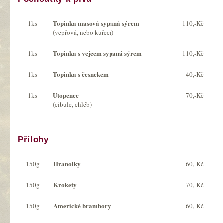
Topinka masová sypaná sýrem
1ks
110,-Kč
(vepřová, nebo kuřecí)
Topinka s vejcem sypaná sýrem
1ks
110,-Kč
Topinka s česnekem
1ks
40,-Kč
Utopenec
1ks
70,-Kč
(cibule, chléb)
Přílohy
Hranolky
150g
60,-Kč
Krokety
150g
70,-Kč
Americké brambory
150g
60,-Kč