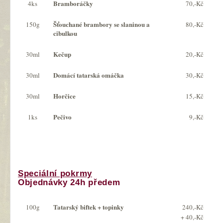
Bramboráčky
4ks
70,-Kč
Šťouchané brambory se slaninou a
150g
80,-Kč
cibulkou
Kečup
30ml
20,-Kč
Domácí tatarská omáčka
30ml
30,-Kč
Horčice
30ml
15,-Kč
Pečivo
1ks
9,-Kč
Speciální pokrmy
Objednávky 24h předem
Tatarský biftek + topinky
100g
240,-Kč
+ 40,-Kč